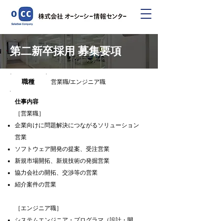
第二新卒採用 募集要項
職種
営業職/エンジニア職
仕事内容
［営業職
］
企業向けに問題解決につながるソリューション
営業
ソフトウェア開発の提案、受注営業
新規市場開拓、新規技術の発掘営業
協力会社の開拓、交渉等の営業
紹介案件の営業
［
エンジニア職
］
システムエンジニア・プログラマ（設計・開