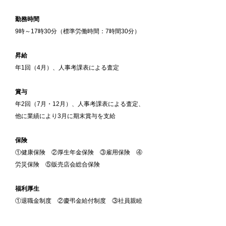
勤務時間
9時～17時30分（標準労働時間：7時間30分）
昇給
年1回（4月）、人事考課表による査定
賞与
年2回（7月・12月）、人事考課表による査定、
他に業績により3月に期末賞与を支給
保険
①健康保険 ②厚生年金保険 ③雇用保険 ④
労災保険 ⑤販売店会総合保険
福利厚生
①退職金制度 ②慶弔金給付制度 ③社員親睦
会制度 ④情報技術者試験奨励制度
⑤大阪市中小企業勤労者福祉サービスセンター